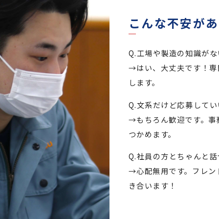
こんな不安があ
Q.工場や製造の知識が
→はい、大丈夫です！専
します。
Q.文系だけど応募してい
→もちろん歓迎です。事
つかめます。
Q.社員の方とちゃんと
→心配無用です。フレン
き合います！