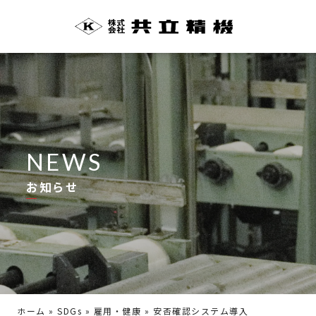
NEWS
お知らせ
ホーム
»
SDGs
»
雇用・健康
»
安否確認システム導入