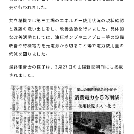
会が行われました。
共立精機では第三工場のエネルギー使用状況の現状確認
と課題の洗い出しをし、改善活動を行いました。具体的
な改善活動としては、油圧ポンプやエアブロー等の設備
改善や待機電力を元電源から切ること等で電力使用量の
低減を図りました。
最終報告会の様子は、3月27日の山陽新聞朝刊にも掲載
されました。