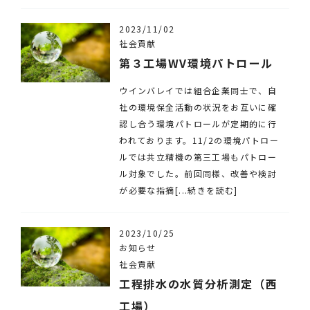
2023/11/02
社会貢献
第３工場WV環境パトロール
ウインバレイでは組合企業同士で、自
社の環境保全活動の状況をお互いに確
認し合う環境パトロールが定期的に行
われております。11/2の環境パトロー
ルでは共立精機の第三工場もパトロー
ル対象でした。前回同様、改善や検討
が必要な指摘[...続きを読む]
2023/10/25
お知らせ
社会貢献
工程排水の水質分析測定（西
工場）