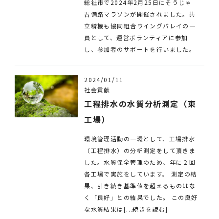
総社市で2024年2月25日にそうじゃ
吉備路マラソンが開催されました。共
立精機も協同組合ウイングバレイの一
員として、運営ボランティアに参加
し、参加者のサポートを行いました。
2024/01/11
社会貢献
工程排水の水質分析測定（東
工場）
環境管理活動の一環として、工場排水
（工程排水）の分析測定をして頂きま
した。水質保全管理のため、年に２回
各工場で実施をしています。 測定の結
果、引き続き基準値を超えるものはな
く「良好」との結果でした。 この良好
な水質結果は[...続きを読む]