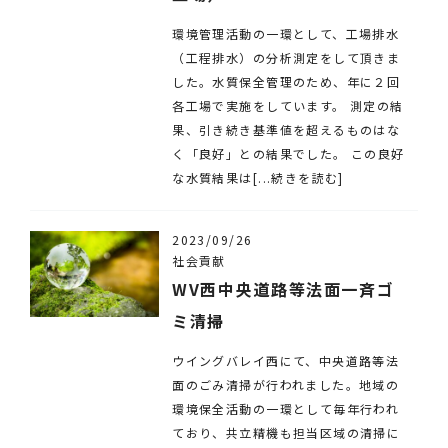
環境管理活動の一環として、工場排水
（工程排水）の分析測定をして頂きま
した。水質保全管理のため、年に２回
各工場で実施をしています。 測定の結
果、引き続き基準値を超えるものはな
く「良好」との結果でした。 この良好
な水質結果は[...続きを読む]
2023/09/26
社会貢献
WV西中央道路等法面一斉ゴ
ミ清掃
ウイングバレイ西にて、中央道路等法
面のごみ清掃が行われました。地域の
環境保全活動の一環として毎年行われ
ており、共立精機も担当区域の清掃に